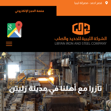
قصر احمد - مصراتة ليبيا
منصة الحجز الإلكتروني
تآزرا مع أهلنا في مدينة زليتن