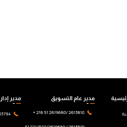
رئيسية
مدير عام التسويق
مدير إدار
2613810 /2619680 51 218 +
94 51 218+
ية
2613810 / 2741522/2619680 51