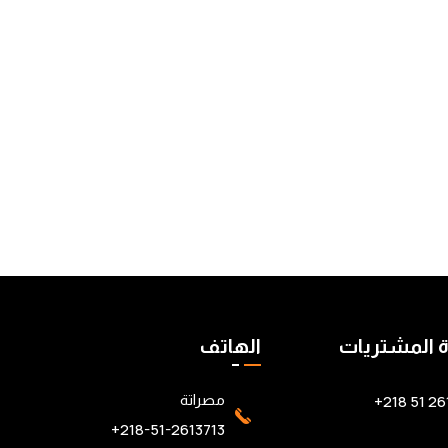
ة المشتريات
الهاتف
26137
مصراتة
218-51-2613713+