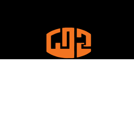
La Libyan Iron and Steel Company est l’une des plus grandes
entreprises industrielles de Libye, caractérisée par la production
de produits sidérurgiques de haute qualité pour répondre aux
besoins du marché local et régional.