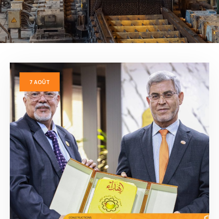
7
AOÛT