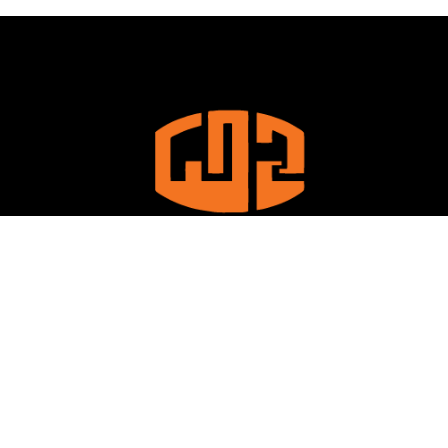
La Libyan Iron and Steel Company est l’une des plus grandes
entreprises industrielles de Libye, caractérisée par la production
de produits sidérurgiques de haute qualité pour répondre aux
besoins du marché local et régional.