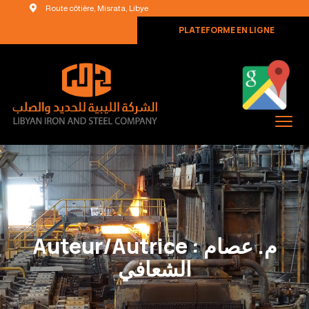
Route côtière, Misrata, Libye
PLATEFORME EN LIGNE
Auteur/autrice :
م. عصام
الشعافي