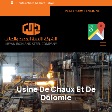
Route côtière, Misrata, Libye
PLATEFORME EN LIGNE
Usine De Chaux Et De
Dolomie