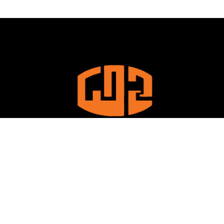
La Libyan Iron and Steel Company est l’une des plus grandes
entreprises industrielles de Libye, caractérisée par la production
de produits sidérurgiques de haute qualité pour répondre aux
besoins du marché local et régional.